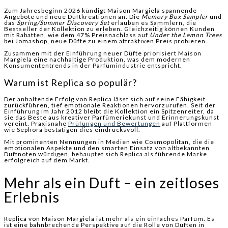
Zum Jahresbeginn 2026 kündigt Maison Margiela spannende
Angebote und neue Duftkreationen an. Die
Memory Box Sampler
und
das
Spring/Summer Discovery Set
erlauben es Sammlern, die
Bestseller der Kollektion zu erleben. Gleichzeitig können Kunden
mit Rabatten, wie dem 47% Preisnachlass auf
Under the Lemon Trees
bei Jomashop, neue Düfte zu einem attraktiven Preis probieren.
Zusammen mit der Einführung neuer Düfte priorisiert Maison
Margiela eine nachhaltige Produktion, was dem modernen
Konsumententrends in der Parfümindustrie entspricht.
Warum ist Replica so populär?
Der anhaltende Erfolg von Replica lässt sich auf seine Fähigkeit
zurückführen, tief emotionale Reaktionen hervorzurufen. Seit der
Einführung im Jahr 2012 bleibt die Kollektion ein Spitzenreiter, da
sie das Beste aus kreativer Parfümeriekunst und Erinnerungskunst
vereint. Praxisnahe
Prüfungen und Bewertungen
auf Plattformen
wie Sephora bestätigen dies eindrucksvoll.
Mit prominenten Nennungen in Medien wie Cosmopolitan, die die
emotionalen Aspekte und den smarten Einsatz von altbekannten
Duftnoten würdigen, behauptet sich Replica als führende Marke
erfolgreich auf dem Markt.
Mehr als ein Duft – ein zeitloses
Erlebnis
Replica von Maison Margiela ist mehr als ein einfaches Parfüm. Es
ist eine bahnbrechende Perspektive auf die Rolle von Düften in