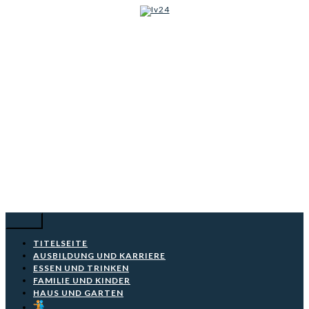
Iv24
Skip
to
content
TITELSEITE
AUSBILDUNG UND KARRIERE
ESSEN UND TRINKEN
FAMILIE UND KINDER
HAUS UND GARTEN