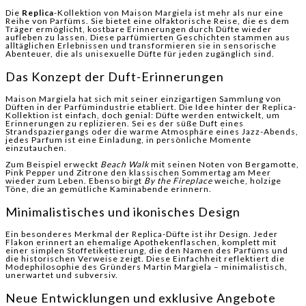
Die
Replica
-Kollektion von Maison Margiela ist mehr als nur eine
Reihe von Parfüms. Sie bietet eine olfaktorische Reise, die es dem
Träger ermöglicht, kostbare Erinnerungen durch Düfte wieder
aufleben zu lassen. Diese parfümierten Geschichten stammen aus
alltäglichen Erlebnissen und transformieren sie in sensorische
Abenteuer, die als unisexuelle Düfte für jeden zugänglich sind.
Das Konzept der Duft-Erinnerungen
Maison Margiela hat sich mit seiner einzigartigen Sammlung von
Düften in der Parfümindustrie etabliert. Die Idee hinter der Replica-
Kollektion ist einfach, doch genial: Düfte werden entwickelt, um
Erinnerungen zu replizieren. Sei es der süße Duft eines
Strandspaziergangs oder die warme Atmosphäre eines Jazz-Abends,
jedes Parfum ist eine Einladung, in persönliche Momente
einzutauchen.
Zum Beispiel erweckt
Beach Walk
mit seinen Noten von Bergamotte,
Pink Pepper und Zitrone den klassischen Sommertag am Meer
wieder zum Leben. Ebenso birgt
By the Fireplace
weiche, holzige
Töne, die an gemütliche Kaminabende erinnern.
Minimalistisches und ikonisches Design
Ein besonderes Merkmal der Replica-Düfte ist ihr Design. Jeder
Flakon erinnert an ehemalige Apothekenflaschen, komplett mit
einer simplen Stoffetikettierung, die den Namen des Parfüms und
die historischen Verweise zeigt. Diese Einfachheit reflektiert die
Modephilosophie des Gründers Martin Margiela – minimalistisch,
unerwartet und subversiv.
Neue Entwicklungen und exklusive Angebote